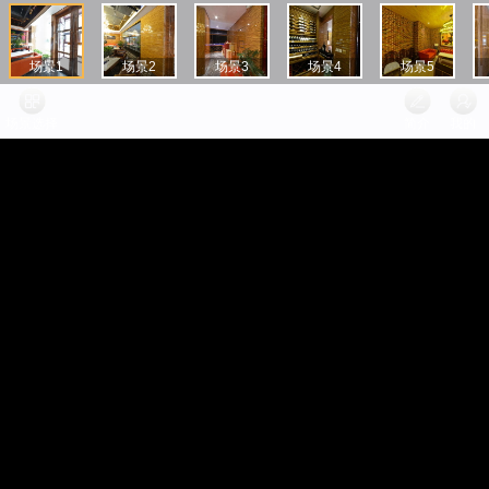
场景1
场景2
场景3
场景4
场景5
场景选择
简介
我的
临沂在线
给你发了一个红包