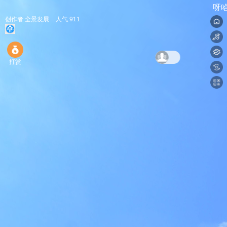
呀哈
创作者:全景发展
人气:911
打赏