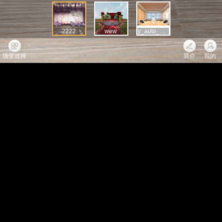
2222
wew
y_auto_Camera006.origRGB.0000
场景选择
简介
我的
全景科技
给你发了一个红包