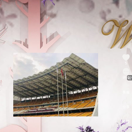
5
评论
超
客服
分享
邀请