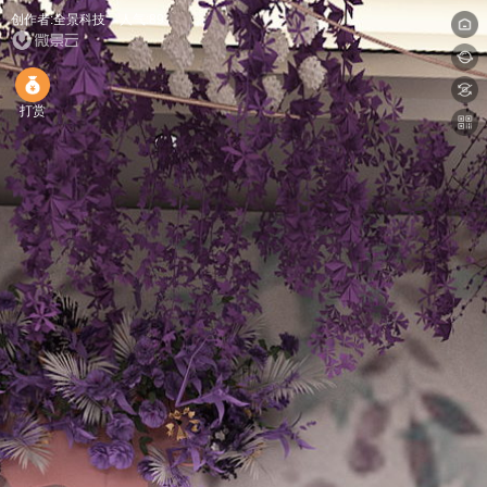
创作者:全景科技
人气:89
打赏