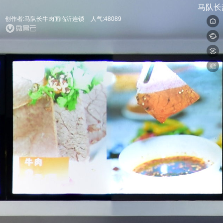
马队长豪
创作者:马队长牛肉面临沂连锁
人气:48089