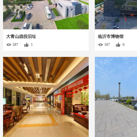
大青山战役旧址
临沂市博物馆
287
1
187
0