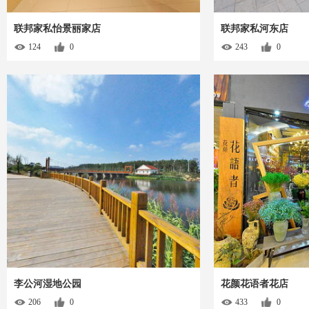
联邦家私怡景丽家店
联邦家私河东店
124
0
243
0
李公河湿地公园
花颜花语者花店
206
0
433
0