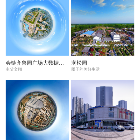
会链齐鲁园广场大数据中心
润松园
主父文翔
团子的美好生活