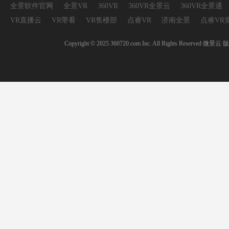
全景软件官网
全景VR
360VR
360VR全景云
360VR全景通
VR直播云
VR带看
VR售楼部
点睿VR
济南全景
点睿VR
Copyright © 2025 360720.com Inc. All Rights 