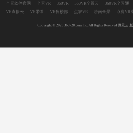
全景软件官网
全景VR
360VR
360VR全景云
360VR全景通
VR直播云
VR带看
VR售楼部
点睿VR
济南全景
点睿VR
Copyright © 2025 360720.com Inc. All Rights 