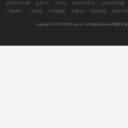
全景软件官网
全景VR
360VR
360VR全景云
360VR全景通
VR直播云
VR带看
VR售楼部
点睿VR
济南全景
点睿VR
Copyright © 2025 360720.com Inc. All Rights 