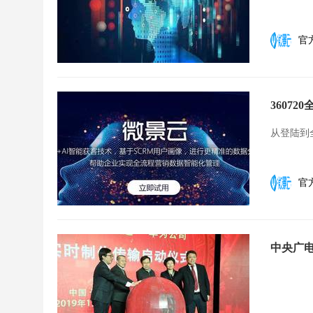
官
3607
从登陆到
官
中央广电