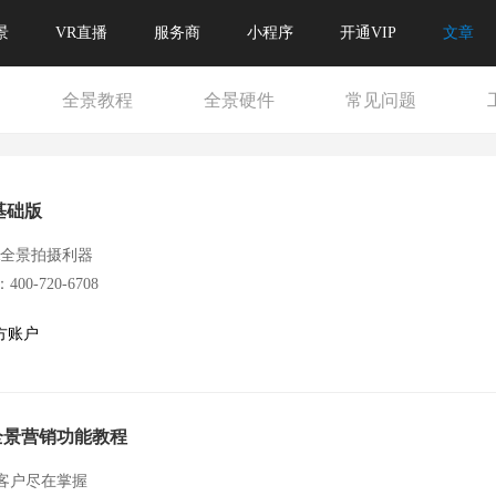
景
VR直播
服务商
小程序
开通VIP
文章
全景教程
全景硬件
常见问题
x基础版
R全景拍摄利器
00-720-6708
方账户
20全景营销功能教程
客户尽在掌握