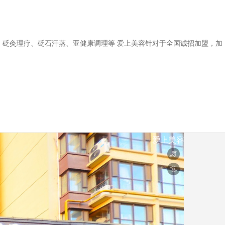
砭灸理疗、砭石汗蒸、亚健康调理等 爱上美容针对于全国诚招加盟，️加