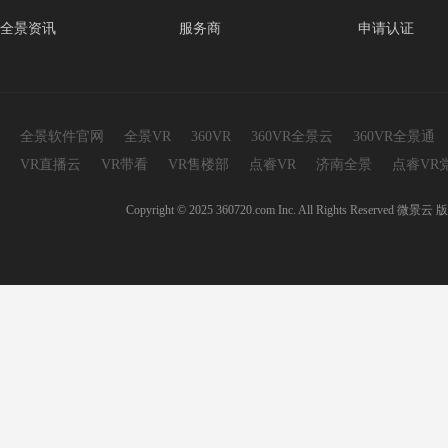
全景资讯
服务商
申请认证
全景软件官网
全景VR
360VR
360VR全景云
360VR全景通
VR直播云
VR带看
VR售楼部
点睿VR
济南全景
点睿VR
Copyright © 2025 360720.com Inc. All Rights 