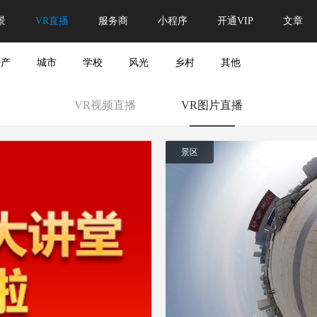
景
VR直播
服务商
小程序
开通VIP
文章
房产
城市
学校
风光
乡村
其他
VR视频直播
VR图片直播
景区