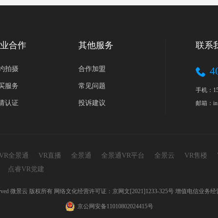
业合作
其他服务
联系
4
约拍摄
合作加盟
买服务
常见问题
手机：152
请认证
投诉建议
邮箱：inf
0VR全景通
VR直播
全景通
全景通VR平台
全景云
VR售楼
点睿VR党建
ll Rights Reserved 微景云 版权所有 网络文化经营许可证：京网文[2021]1233-325号 增值电信业
京公网安备11010802024415号