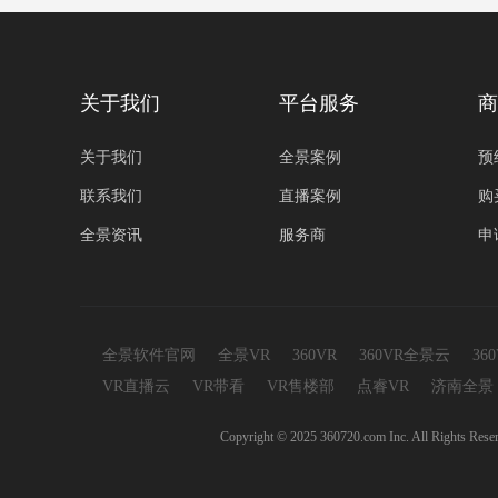
关于我们
平台服务
商
关于我们
全景案例
预
联系我们
直播案例
购
全景资讯
服务商
申
全景软件官网
全景VR
360VR
360VR全景云
36
VR直播云
VR带看
VR售楼部
点睿VR
济南全景
Copyright © 2025 360720.com Inc. A