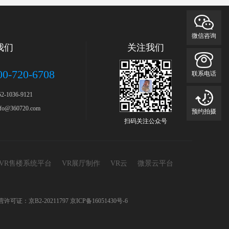
微信咨询
我们
关注我们
00-720-6708
联系电话
-1036-9121
o@360720.com
预约拍摄
扫码关注公众号
VR售楼系统平台
VR展厅制作
VR云
微景云平台
务经营许可证：京B2-20211797
京ICP备16051430号-6