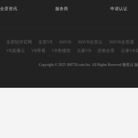
全景资讯
服务商
申请认证
全景软件官网
全景VR
360VR
360VR全景云
360VR全景通
VR直播云
VR带看
VR售楼部
点睿VR
济南全景
点睿VR
Copyright © 2025 360720.com Inc. All Rights 