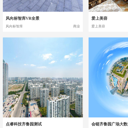
风向标智库VR全景
爱上美容
风向标智库
商业
爱上美容
点睿科技齐鲁园测试
会链齐鲁园广场大数