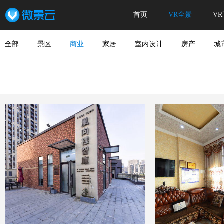
首页
VR全景
V
全部
景区
商业
家居
室内设计
房产
城