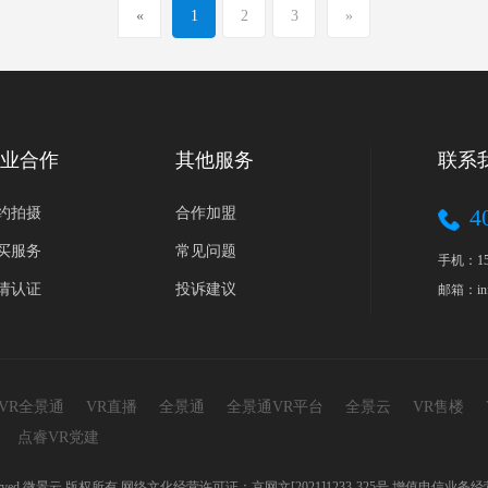
«
1
2
3
»
业合作
其他服务
联系
4
约拍摄
合作加盟
买服务
常见问题
手机：152
请认证
投诉建议
邮箱：inf
0VR全景通
VR直播
全景通
全景通VR平台
全景云
VR售楼
点睿VR党建
ll Rights Reserved 微景云 版权所有 网络文化经营许可证：京网文[2021]1233-325号 增值电信业