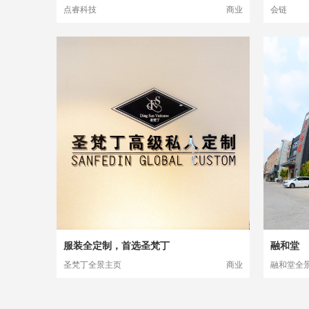
点睿科技
商业
会链
服装全定制，首选圣梵丁
融和堂
圣梵丁全景主页
商业
融和堂全