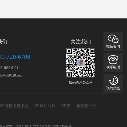
我们
关注我们
微信咨询
00-720-6708
联系电话
-1036-9121
o@360720.com
扫码关注公众号
预约拍摄
VR售楼系统平台
VR展厅制作
VR云
微景云平台
务经营许可证：京B2-20211797
京ICP备16051430号-6