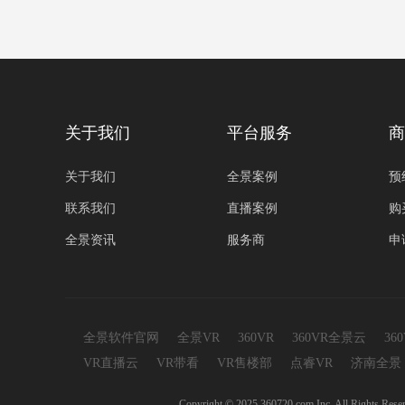
关于我们
平台服务
商
关于我们
全景案例
预
联系我们
直播案例
购
全景资讯
服务商
申
全景软件官网
全景VR
360VR
360VR全景云
36
VR直播云
VR带看
VR售楼部
点睿VR
济南全景
Copyright © 2025 360720.com Inc. A