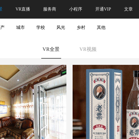
景
VR直播
服务商
小程序
开通VIP
文章
房产
城市
学校
风光
乡村
其他
VR全景
VR视频